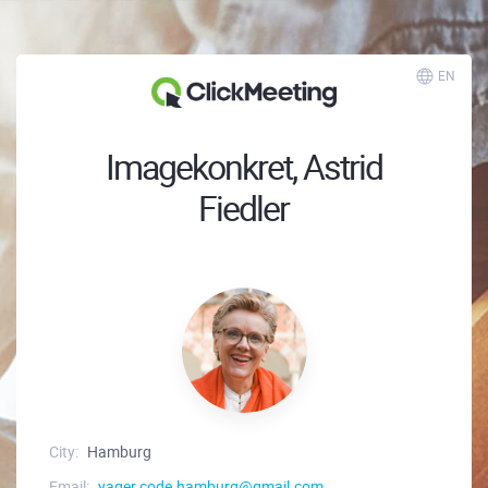
EN
Imagekonkret, Astrid
Fiedler
City:
Hamburg
Email:
yager.code.hamburg@gmail.com