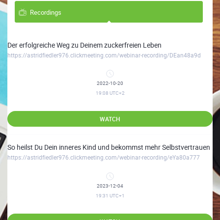
Recordings
Der erfolgreiche Weg zu Deinem zuckerfreien Leben
https://astridfiedler976.clickmeeting.com/webinar-recording/DEan48a9d
2022-10-20
19:08
UTC+2
WATCH
So heilst Du Dein inneres Kind und bekommst mehr Selbstvertrauen
https://astridfiedler976.clickmeeting.com/webinar-recording/eYa80a777
2023-12-04
19:31
UTC+1